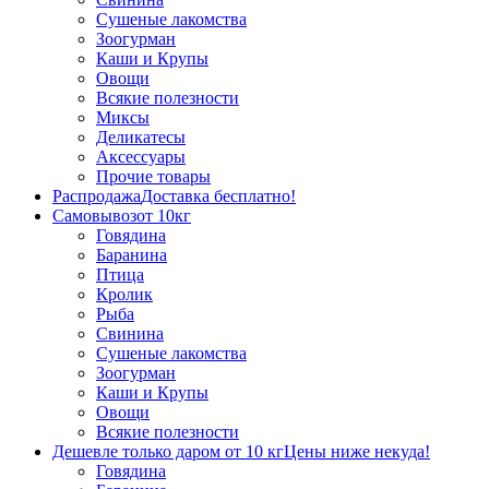
Сушеные лакомства
Зоогурман
Каши и Крупы
Овощи
Всякие полезности
Миксы
Деликатесы
Аксессуары
Прочие товары
Распродажа
Доставка бесплатно!
Самовывоз
от 10кг
Говядина
Баранина
Птица
Кролик
Рыба
Свинина
Сушеные лакомства
Зоогурман
Каши и Крупы
Овощи
Всякие полезности
Дешевле только даром от 10 кг
Цены ниже некуда!
Говядина