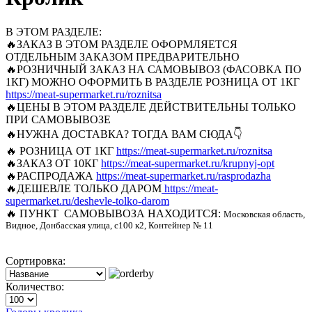
В ЭТОМ РАЗДЕЛЕ:
🔥ЗАКАЗ В ЭТОМ РАЗДЕЛЕ ОФОРМЛЯЕТСЯ
ОТДЕЛЬНЫМ ЗАКАЗОМ ПРЕДВАРИТЕЛЬНО
🔥РОЗНИЧНЫЙ ЗАКАЗ НА САМОВЫВОЗ (ФАСОВКА ПО
1КГ) МОЖНО ОФОРМИТЬ В РАЗДЕЛЕ РОЗНИЦА ОТ 1КГ
https://meat-supermarket.ru/roznitsa
🔥ЦЕНЫ В ЭТОМ РАЗДЕЛЕ ДЕЙСТВИТЕЛЬНЫ ТОЛЬКО
ПРИ САМОВЫВОЗЕ
🔥НУЖНА ДОСТАВКА? ТОГДА ВАМ СЮДА
👇
🔥 РОЗНИЦА ОТ 1КГ
https://meat-supermarket.ru/roznitsa
🔥ЗАКАЗ ОТ 10КГ
https://meat-supermarket.ru/krupnyj-opt
🔥РАСПРОДАЖА
https://meat-supermarket.ru/rasprodazha
🔥ДЕШЕВЛЕ ТОЛЬКО ДАРОМ
https://meat-
supermarket.ru/deshevle-tolko-darom
🔥 ПУНКТ САМОВЫВОЗА НАХОДИТСЯ:
Московская область,
Видное, Донбасская улица, с100 к2, Контейнер № 11
Сортировка:
Количество: