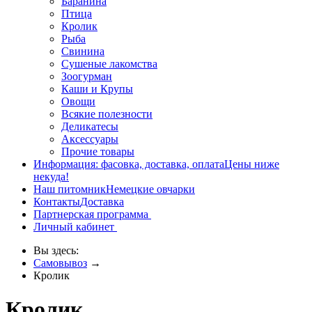
Баранина
Птица
Кролик
Рыба
Свинина
Сушеные лакомства
Зоогурман
Каши и Крупы
Овощи
Всякие полезности
Деликатесы
Аксессуары
Прочие товары
Информация: фасовка, доставка, оплата
Цены ниже
некуда!
Наш питомник
Немецкие овчарки
Контакты
Доставка
Партнерская программа
Личный кабинет
Вы здесь:
Самовывоз
→
Кролик
Кролик