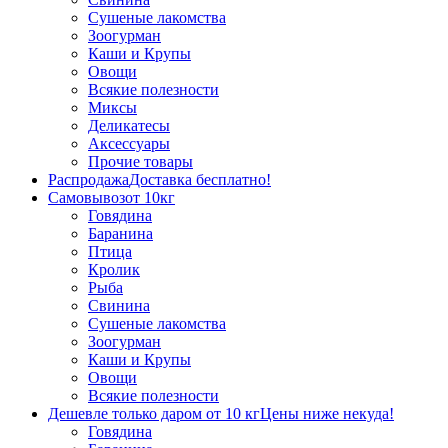
Сушеные лакомства
Зоогурман
Каши и Крупы
Овощи
Всякие полезности
Миксы
Деликатесы
Аксессуары
Прочие товары
Распродажа
Доставка бесплатно!
Самовывоз
от 10кг
Говядина
Баранина
Птица
Кролик
Рыба
Свинина
Сушеные лакомства
Зоогурман
Каши и Крупы
Овощи
Всякие полезности
Дешевле только даром от 10 кг
Цены ниже некуда!
Говядина