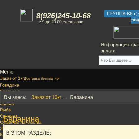
ГРУППА ВК 👉
8(926)245-10-68
ски
с 9 до 20-00 ежедневно
Информация: фас
оплата
Меню
Заказ от 1кг
Доставка бесплатно!
Говядина
Баранина
Вы здесь:
Заказ от 10кг
→
Баранина
Птица
Кролик
Рыба
Свинина
Баранина
Сушеные лакомства
Зоогурман
В ЭТОМ РАЗДЕЛЕ:
Каши и Крупы