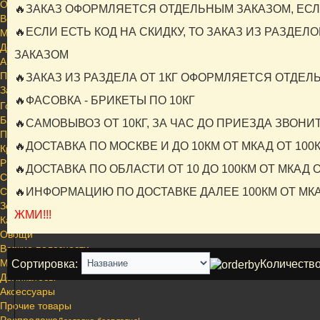
Овощи
🔥ЗАКАЗ ОФОРМЛЯЕТСЯ ОТДЕЛЬНЫМ ЗАКАЗОМ, ЕСЛ
Всякие полезности
🔥ЕСЛИ ЕСТЬ КОД НА СКИДКУ, ТО ЗАКАЗ ИЗ РАЗДЕ
Миксы
Деликатесы
ЗАКАЗОМ
Аксессуары
Прочие товары
🔥ЗАКАЗ ИЗ РАЗДЕЛА ОТ 1КГ ОФОРМЛЯЕТСЯ ОТДЕ
Заказ от 10кг
Доставка бесплатно!
🔥ФАСОВКА - БРИКЕТЫ ПО 10КГ
Говядина
Баранина
🔥САМОВЫВОЗ ОТ 10КГ, ЗА ЧАС ДО ПРИЕЗДА ЗВОНИТЕ
Птица
🔥ДОСТАВКА ПО МОСКВЕ И ДО 10КМ ОТ МКАД ОТ 100К
Кролик
Рыба
🔥ДОСТАВКА ПО ОБЛАСТИ ОТ 10 ДО 100КМ ОТ МКАД О
Свинина
Сушеные лакомства
🔥ИНФОРМАЦИЮ ПО ДОСТАВКЕ ДАЛЕЕ 100КМ ОТ МК
Зоогурман
ЖМИ!!!
Каши и Крупы
Овощи
Всякие полезности
Миксы
Сортировка:
Количество
Деликатесы
Аксессуары
Прочие товары