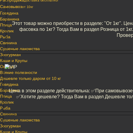
Распродажа
Доставка бесплатно!
Самовывоз
от 10кг
Говядина
Баранина
Этот товар можно приобрести в разделе: "От 1кг". Цен
Птица
фасовка по 1кг? Тогда Вам в раздел Розница от 1
Кролик
Провер
Рыба
Свинина
Сушеные лакомства
Зоогурман
Каши и Крупы
Овощи
Всякие полезности
Дешевле только даром от 10 кг
Говядина
Баранина
Цена в этом разделе действительна: ✅️При самовывозе и
Птица
✅️Хотите дешевле? Тогда Вам в раздел Дешевле тол
Кролик
Рыба
Свинина
Сушеные лакомства
Зоогурман
Каши и Крупы